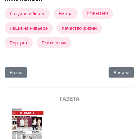
Лазурный берег
Ницца
СОБЫТИЯ
Наши на Ривьере
Качество жизни
Портрет
Психология
Предыдущий: Формула успеха: красота, талант и трудолюб
Следующий:
Назад
Вперед
ГАЗЕТА