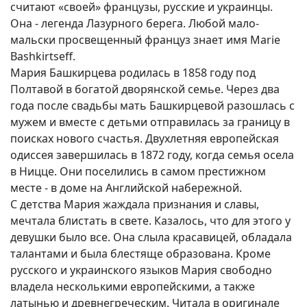
считают «своей» французы, русские и украинцы.
Она - легенда Лазурного берега. Любой мало-
мальски просвещенный француз знает имя Marie
Bashkirtseff.
Мария Башкирцева родилась в 1858 году под
Полтавой в богатой дворянской семье. Через два
года после свадьбы мать Башкирцевой разошлась с
мужем и вместе с детьми отправилась за границу в
поисках нового счастья. Двухлетняя европейская
одиссея завершилась в 1872 году, когда семья осела
в Ницце. Они поселились в самом престижном
месте - в доме на Английской набережной.
С детства Мария жаждала признания и славы,
мечтала блистать в свете. Казалось, что для этого у
девушки было все. Она слыла красавицей, обладала
талантами и была блестяще образована. Кроме
русского и украинского языков Мария свободно
владела несколькими европейскими, а также
латынью и древнегреческим. Читала в оригинале