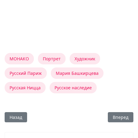
МОНАКО
Портрет
Художник
Русский Париж
Мария Башкирцева
Русская Ницца
Русское наследие
Предыдущий: АННА РУБИН: СЧАСТЬЕ В ТВОРЧЕСТВЕ
Следующий:
Назад
Вперед