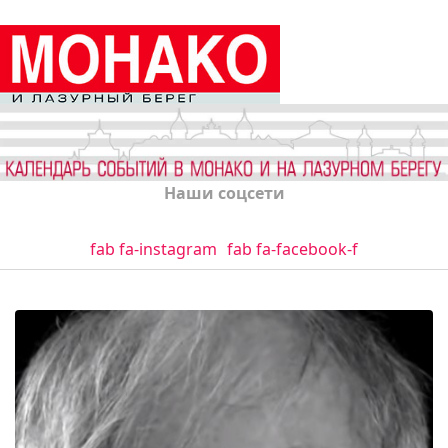
Наши соцсети
fab fa-instagram
fab fa-facebook-f