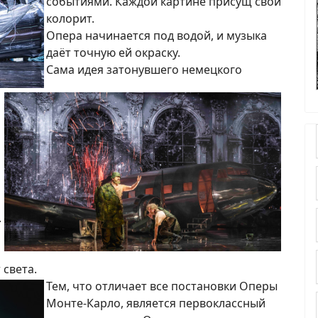
событиями. Каждой картине присущ свой
колорит.
Опера начинается под водой, и музыка
даёт точную ей окраску.
Сама идея затонувшего немецкого
и
.
света.
Тем, что отличает все постановки Оперы
Монте-Карло, является первоклассный