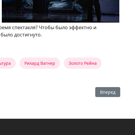
время спектакля? Чтобы было эффектно и
 было достигнуто.
ьтура
Рихард Вагнер
Золото Рейна
Следующий: Ник
Вперед