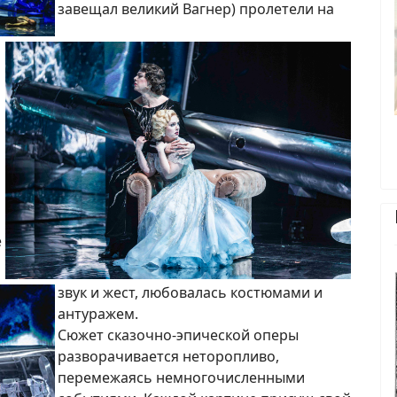
завещал великий Вагнер) пролетели на
ё
звук и жест, любовалась костюмами и
антуражем.
Сюжет сказочно-эпической оперы
разворачивается неторопливо,
перемежаясь немногочисленными