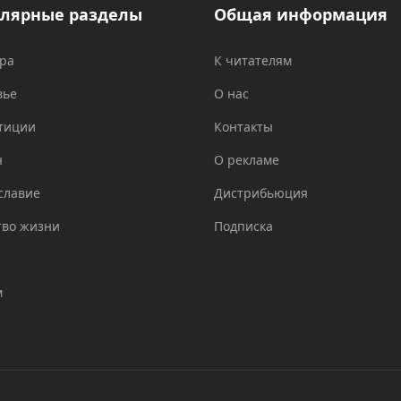
лярные разделы
Общая информация
ура
К читателям
вье
О нас
тиции
Контакты
н
О рекламе
славие
Дистрибьюция
тво жизни
Подписка
м