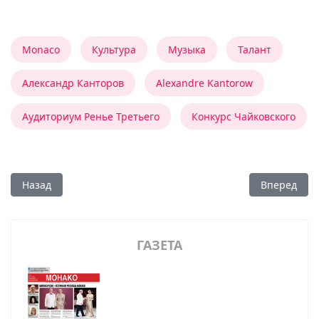
Monaco
Культура
Музыка
Талант
Александр Канторов
Alexandre Kantorow
Аудиториум Ренье Третьего
Конкурс Чайковского
Предыдущий: Монако: русская музыка с русскими артиста
Следующий:
Назад
Вперед
ГАЗЕТА