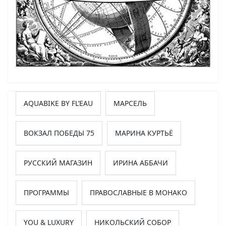
AQUABIKE BY FL’EAU
МАРСЕЛЬ
ВОКЗАЛ ПОБЕДЫ 75
МАРИНА КУРТЬЁ
РУССКИЙ МАГАЗИН
ИРИНА АББАЧИ
ПРОГРАММЫ
ПРАВОСЛАВНЫЕ В МОНАКО
YOU & LUXURY
НИКОЛЬСКИЙ СОБОР