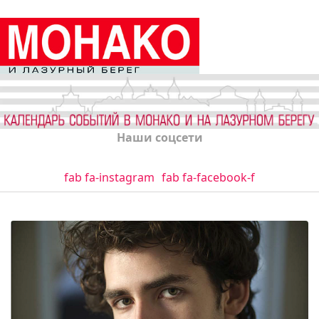
Наши соцсети
fab fa-instagram
fab fa-facebook-f