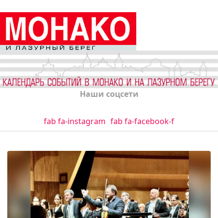
Наши соцсети
fab fa-instagram
fab fa-facebook-f