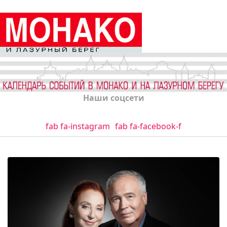
Наши соцсети
fab fa-instagram
fab fa-facebook-f