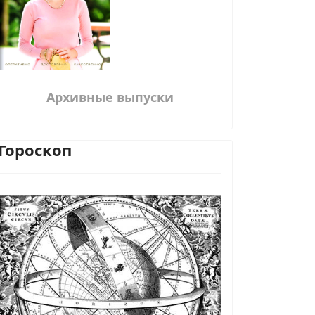
Архивные выпуски
ь на море как искусство
Гороскоп