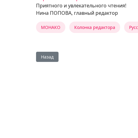
Приятного и увлекательного чтения!
Нина ПОПОВА, главный редактор
МОНАКО
Колонка редактора
Рус
Предыдущий: Время сильных характеров
Назад