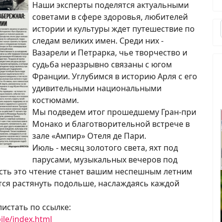
Наши эксперты поделятся актуальными
советами в сфере здоровья, любителей
истории и культуры ждет путешествие по
следам великих имен. Среди них -
Вазарели и Петрарка, чье творчество и
судьба неразрывно связаны с югом
Франции. Углубимся в историю Арля с его
удивительными национальными
костюмами.
Мы подведем итог прошедшему Гран-при
Монако и благотворительной встрече в
зале «Ампир» Отеля де Пари.
Июль - месяц золотого света, яхт под
парусами, музыкальных вечеров под
сть это чтение станет вашим неспешным летним
тся растянуть подольше, наслаждаясь каждой
истать по ссылке:
le/index.html