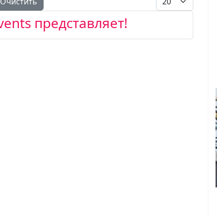
Очистить
́vents представляет!