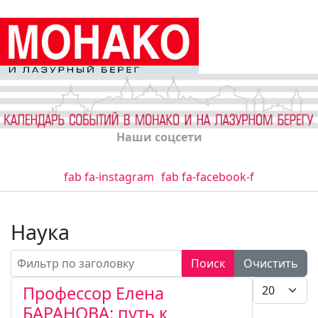
Наши соцсети
fab fa-instagram
fab fa-facebook-f
Наука
Фильтр по заголовку
Поиск
Очистить
Кол-во стро
Профессор Елена
БАРАНОВА: путь к