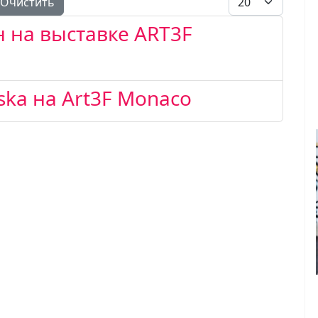
Очистить
н на выставке ART3F
ska на Art3F Monaco