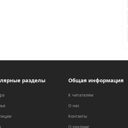
лярные разделы
Общая информация
ура
К читателям
вье
О нас
тиции
Контакты
н
О рекламе