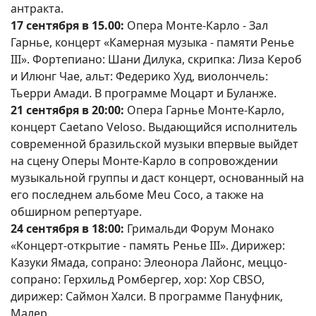
антракта.
17 сентября в 15.00:
Опера Монте-Карло - Зал
Гарнье, концерт «Камерная музыка - памяти Ренье
III». Фортепиано: Шани Дилука, скрипка: Лиза Кероб
и Илюнг Чае, альт: Федерико Худ, виолончель:
Тьерри Амади. В программе Моцарт и Буланже.
21 сентября в 20:00:
Опера Гарнье Монте-Карло,
концерт Caetano Veloso. Выдающийся исполнитель
современной бразильской музыки впервые выйдет
на сцену Оперы Монте-Карло в сопровождении
музыкальной группы и даст концерт, основанный на
его последнем альбоме Meu Coco, а также на
обширном репертуаре.
24 сентября в 18:00:
Гримальди Форум Монако
«Концерт-открытие - память Ренье III». Дирижер:
Казуки Ямада, сопрано: Элеонора Лайонс, меццо-
сопрано: Герхильд Ромбергер, хор: Хор CBSO,
дирижер: Саймон Халси. В программе Пануфник,
Малер.