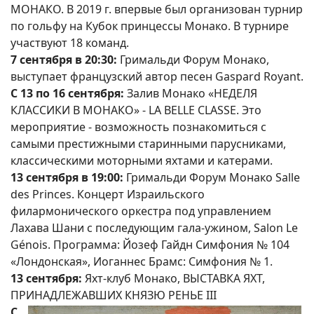
МОНАКО. В 2019 г. впервые был организован турнир
по гольфу на Кубок принцессы Монако. В турнире
участвуют 18 команд.
7 сентября в 20:30:
Гримальди Форум Монако,
выступает французский автор песен Gaspard Royant.
С 13 по 16 сентября:
Залив Монако «НЕДЕЛЯ
КЛАССИКИ В МОНАКО» - LA BELLE CLASSE. Это
мероприятие - возможность познакомиться с
самыми престижными старинными парусниками,
классическими моторными яхтами и катерами.
13 сентября в 19:00:
Гримальди Форум Монако Salle
des Princes. Концерт Израильского
филармонического оркестра под управлением
Лахава Шани с последующим гала-ужином, Salon Le
Génois. Программа: Йозеф Гайдн Симфония № 104
«Лондонская», Иоганнес Брамс: Симфония № 1.
13 сентября:
Яхт-клуб Монако, ВЫСТАВКА ЯХТ,
ПРИНАДЛЕЖАВШИХ КНЯЗЮ РЕНЬЕ III
С