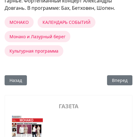
Гарнье. Фортепианный концерт Александры
Довгань. В программе: Бах, Бетховен, Шопен.
МОНАКО
КАЛЕНДАРЬ СОБЫТИЙ
Монако и Лазурный берег
Культурная программа
Предыдущий: Культурные события октября
Следующий:
Назад
Вперед
ГАЗЕТА