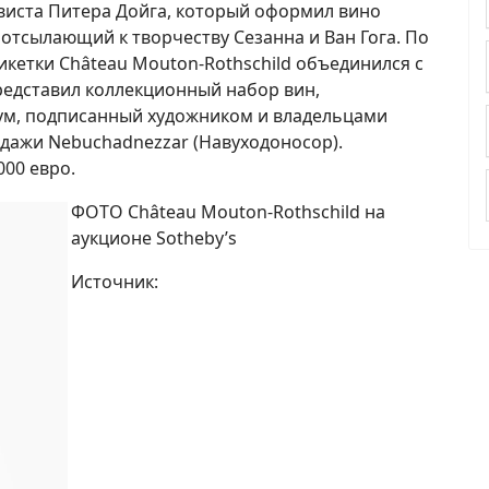
виста Питера Дойга, который оформил вино
 отсылающий к творчеству Сезанна и Ван Гога. По
икетки Château Mouton-Rothschild объединился с
редставил коллекционный набор вин,
ум, подписанный художником и владельцами
одажи Nebuchadnezzar (Навуходоносор).
000 евро.
ФОТО Château Mouton-Rothschild на
аукционе Sotheby’s
Источник: