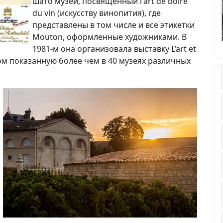
шато музей, посвященный l'art de boire
du vin (искусству винопития), где
представлены в том числе и все этикетки
Mouton, оформленные художниками. В
1981-м она организовала выставку L’art et
пехом показанную более чем в 40 музеях различных