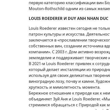
первую категорию классификации вин Бор
Mouton-Rothschild одним из самых желае
LOUIS ROEDERER И DUY ANH NHAN DUC
Louis Roederer известен сегодня не толь
патрон культуры и искусства. Деятельно
заключается в «прославлении творческо
собственных вин, создании источника вд
компании». С 2003 г. Дом активно возрож
земледелие и поддерживает творческие 
В 2021-м Louis Roederer привлек к сотру
который делает инсталляции из природн
используя для своих деликатных творени
виноградную лозу, почву и камни. Худож
хрупкость и мимолетность момента.
Бережное отношение к природе как к неи
объединяет Зуй Аня и Louis Roederer. «М
стремимся обращаться с Природой как м