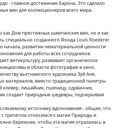
до - главное достижение барона. Это сделало
мых вин для коллекционеров всего мира.
ко как Дом престижных шампанских вин, но и как
сть специально созданного Фонда Louis Roederer
го начала, развитии нематериальной ценности
охновения для работы всех сотрудников
дает витикультуру, развивает органическое
инициативы в области фотографии и кино.
дничеству вьетнамского художника Зуй Аня,
ых материалов, вместо традиционной палитры
й клевер, лишайник, пшеницу, одуванчик,
ник создает природные шедевры, подчеркивая
ссякаемому источнику вдохновения - общее, что
ы с трепетом относимся к магии Природы и
ожно бережнее, чтобы эта магия отразилась в