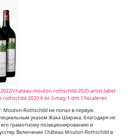
022/chateau-mouton-rothschild-2020-artist-label-
-rothschild-2020-6-bt-3-mag-1-dm-1?locale=en
. Mouton-Rothschild не попал в первую
 специальным указом Жака Ширака, благодаря не
 и его грамотному позиционированию и
сству. Включение Château Mouton-Rothschild в