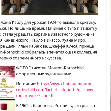
Жана Карлу для урожая 1924-го вызвала критику,
ся. Но лишь на время. Начиная с 1945 г. этикетку
d стала украшать картина известного художника
я Кандинского, Пабло Пикассо, Хуана Миро,
ра Дали, Ильи Кабакова, Джеффа Кунса, принца
on-Rothschild собралась впечатляющая коллекция
торию современного искусства.
ФОТО Этикетки Mouton-Rothschild,
оформленные художниками
Источник:
https://www.chateau-mouton-
rothschild.com/lart-et-letiquette/discover-
the-artwork?lang=fr
В 1962 г. баронесса Ротшильд открыла в