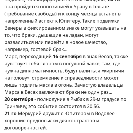
она пройдется оппозицией к Урану в Тельце
(требование свободы) и к концу месяца встанет в
напряженный аспект к Юпитеру. Такие подвижки
Венеры в фиксированном знаке могут указывать на
то, что браки, дышащие на ладан, могут
развалиться или перейти в новое качество,
например, гостевой брак...
Марс, переходящий
16 сентября
в знак Весов, также
чувствует себя слоном в посудной лавке, там, где
нужна дипломатичность, будут валиться «кирпичи
на голову», стремление к справедливости может
лишь подлить масла в огонь. Зачастую владельцы
Марса в Весах заключают браки не один раз...
20 сентября
- полнолуние в Рыбах в 29-м градусе по
Гринвичу, это событие состоится в 20.56.
21-го
Меркурий дружит с Юпитером в Водолее -
хорошие предпосылки для контрактов и
договоренностей.