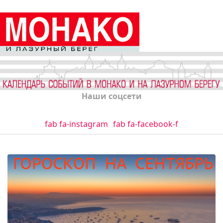
Наши соцсети
fab fa-instagram
fab fa-facebook-f