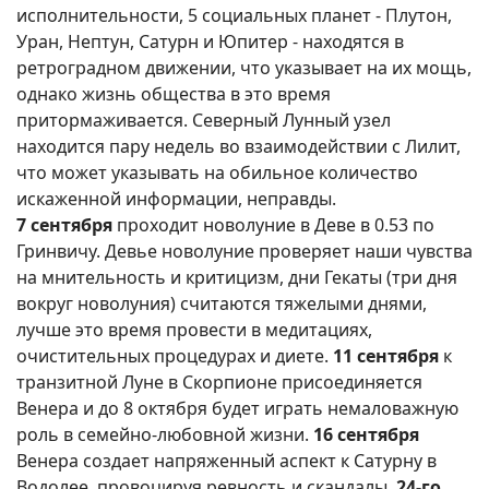
исполнительности, 5 социальных планет - Плутон,
Уран, Нептун, Сатурн и Юпитер - находятся в
ретроградном движении, что указывает на их мощь,
однако жизнь общества в это время
притормаживается. Северный Лунный узел
находится пару недель во взаимодействии с Лилит,
что может указывать на обильное количество
искаженной информации, неправды.
7 сентября
проходит новолуние в Деве в 0.53 по
Гринвичу. Девье новолуние проверяет наши чувства
на мнительность и критицизм, дни Гекаты (три дня
вокруг новолуния) считаются тяжелыми днями,
лучше это время провести в медитациях,
очистительных процедурах и диете.
11 сентября
к
транзитной Луне в Скорпионе присоединяется
Венера и до 8 октября будет играть немаловажную
роль в семейно-любовной жизни.
16 сентября
Венера создает напряженный аспект к Сатурну в
Водолее, провоцируя ревность и скандалы,
24-го