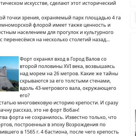
атическом искусстве, сделают этот исторический
й точки зрения, охраняемый парк площадью 4 га
земноморской флорой имеет также ценность и
стным населением для прогулок и культурного
ас перенесёмся на несколько столетий назад…
Форт охранял вход в Город Валов со
второй половины XVI века, возвышаясь
над морем на 26 метров. Какие же тайны
скрываются за его толстыми стенами,
вдоль 43-метрового вала, окружающего
его?
статью многовековую историю крепости. И сразу
ачну рассказ, это не форт Вобан!
тва форта не сохранилось. Известно только, что
ортов, построенных в эпоху Возрождения по
ившего в 1565 г. 4 бастиона, после чего крепость