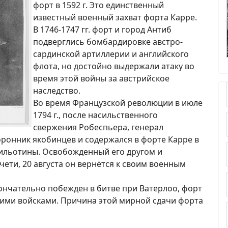
форт в 1592 г. Это единственный
известный военный захват форта Карре.
В 1746-1747 гг. форт и город Антиб
подверглись бомбардировке австро-
сардинской артиллерии и английского
флота, но достойно выдержали атаку во
время этой войны за австрийское
наследство.
Во время Французской революции в июле
1794 г., после насильственного
свержения Робеспьера, генерал
ронник якобинцев и содержался в форте Карре в
 гильотины. Освобожденный его другом и
ти, 20 августа он вернётся к своим военным
окончательно побежден в битве при Ватерлоо, форт
кими войсками. Причина этой мирной сдачи форта