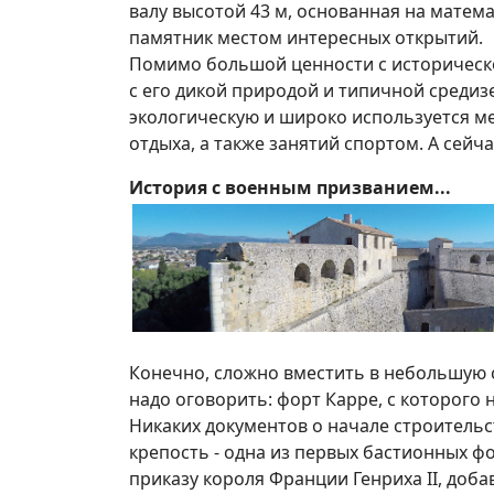
валу высотой 43 м, основанная на матем
памятник местом интересных открытий.
Помимо большой ценности с историческо
с его дикой природой и типичной среди
экологическую и широко используется ме
отдыха, а также занятий спортом. А сейч
История с военным призванием...
Конечно, сложно вместить в небольшую 
надо оговорить: форт Карре, с которого н
Никаких документов о начале строительс
крепость - одна из первых бастионных ф
приказу короля Франции Генриха II, добав