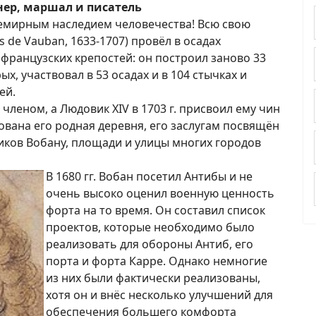
ер, маршал и писатель
емирным наследием человечества! Всю свою
s de Vauban, 1633-1707) провёл в осадах
 французских крепостей: он построил заново 33
х, участвовал в 53 осадах и в 104 стычках и
ей.
м членом, а Людовик XIV в 1703 г. присвоил ему чин
вана его родная деревня, его заслугам посвящён
иков Вобану, площади и улицы многих городов
В 1680 гг. Вобан посетил Антибы и не
очень высоко оценил военную ценность
форта на то время. Он составил список
проектов, которые необходимо было
реализовать для обороны Антиб, его
порта и форта Карре. Однако немногие
из них были фактически реализованы,
хотя он и внёс несколько улучшений для
обеспечения большего комфорта