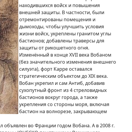
находившихся войск и повышения
внешней защиты. В частности, были
отремонтированы помещения и
дымоходы, чтобы улучшить условия
жизни войск, укреплены гранитом углы
бастионов; добавлены траверсы для
защиты от рикошетного огня.
Изменённый в конце XVII века Вобаном
(без значительного изменения внешнего
силуэта), форт Карре оставался
стратегическим объектом до XIX века.
Вобан укрепил и сам Антиб, добавив
сухопутный фронт из 4 стреловидных
бастионов вокруг города, а также
укрепления со стороны моря, включая
бастион на волнорезе, закрывающем
ыл объявлен во Франции годом Вобана. А в 2008 г.