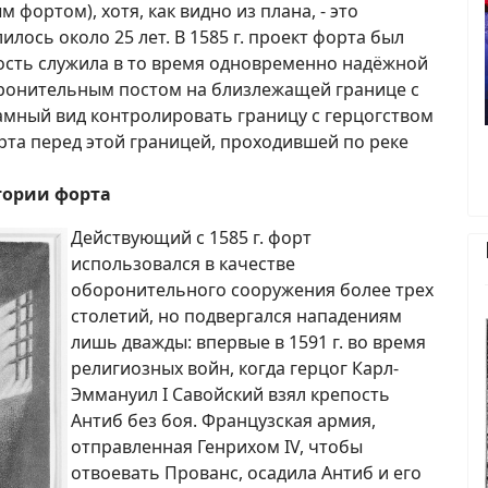
фортом), хотя, как видно из плана, - это
лось около 25 лет. В 1585 г. проект форта был
ость служила в то время одновременно надёжной
ронительным постом на близлежащей границе с
амный вид контролировать границу с герцогством
рта перед этой границей, проходившей по реке
тории форта
Действующий с 1585 г. форт
использовался в качестве
оборонительного сооружения более трех
столетий, но подвергался нападениям
лишь дважды: впервые в 1591 г. во время
религиозных войн, когда герцог Карл-
Эммануил I Савойский взял крепость
Антиб без боя. Французская армия,
отправленная Генрихом IV, чтобы
отвоевать Прованс, осадила Антиб и его