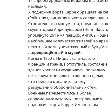
12 спроектированных Вобаном были об
наследия.
У подножия форта Карре обращает на се
(Poilu), воздвигнутая в честь солдат, п
Строительство монумента, представляющ
скульптором Анри Бушаром (Henri Bouchard
упомянуто 261 имя павших. Антибы - одн
наибольшее количество жителей во врем
пехотный полк, уничтоженный в Буа-д'Ав
...превращённый в музей
Когда в 1860 г. Ницца стала частью
Франции и граница отступила, состояние
здания крепости ухудшилось, поскольку
не эксплуатировалось в военных целях,
что привело к значительному
разрушению оборонительных стен.
Военные переместились в более
современные казармы, построенные у
подножия форта Карре. Именно там