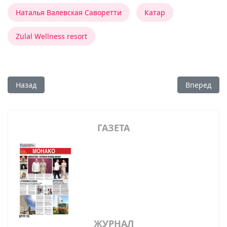
Наталья Валевская Саворетти
Катар
Zulal Wellness resort
Предыдущий: ГАРМОНИЯ ОТДЫХА С ELOUNDA HOTELS НА К
Следующий:
Назад
Вперед
ГАЗЕТА
ЖУРНАЛ