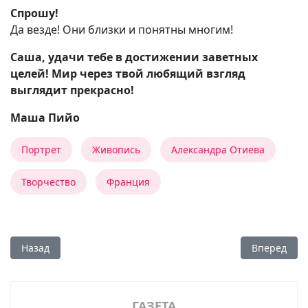
Спрошу!
Да везде! Они близки и понятны многим!
Саша, удачи тебе в достижении заветных
целей! Мир через твой любящий взгляд
выглядит прекрасно!
Маша Пийо
Портрет
Живопись
Александра Отиева
Творчество
Франция
Предыдущий: Нина Рассен - человек мира
Следующий:
Назад
Вперед
ГАЗЕТА