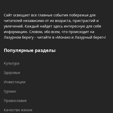
Сайт освещает все главные события побережья для
читателей независимо от их возраста, пристрастий и
увлечений. Каждый найдет здесь интересную для себя
информацию. Словом, обо всем, что происходит на
Лазурном берегу - читайте в «Монако и Лазурный берег»!
Популярные разделы
Культура
Здоровье
Инвестиции
Гурман
Православие
Качество жизни