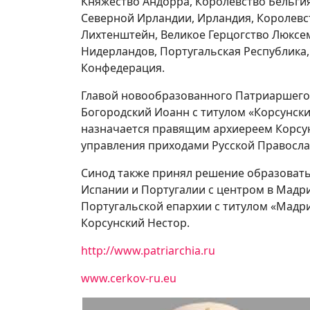
Княжество Андорра, Королевство Бельги
Северной Ирландии, Ирландия, Королевс
Лихтенштейн, Великое Герцогство Люксе
Нидерландов, Португальская Республика
Конфедерация.
Главой новообразованного Патриаршего 
Богородский Иоанн с титулом «Корсунск
назначается правящим архиереем Корсу
управления приходами Русской Правосла
Синод также принял решение образовать
Испании и Португалии с центром в Мадр
Португальской епархии с титулом «Мадр
Корсунский Нестор.
http://www.patriarchia.ru
www.cerkov-ru.eu