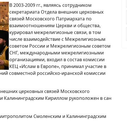
В 2003-2009 гг., являясь сотрудником
секретариата Отдела внешних церковных
связей Московского Патриархата по
взаимоотношениям Церкви и общества,
курировал межрелигиозные связи, в том
числе взаимодействие с Межрелигиозным
советом России и Межрелигиозным советом
СНГ, международными межрелигиозными
организациями, входил в состав комиссии
КЕЦ «Ислам в Европе», принимал участие в
даний совместной российско-иранской комиссии
а внешних церковных связей Московского
и Калининградским Кириллом рукоположен в сан
С митрополитом Смоленским и Калининградским