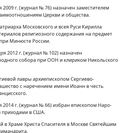
2009 г. (журнал № 76) назначен заместителем
заимоотношениям Церкви и общества.
Патриарха Московского и всея Руси Кирилла
атериалов религиозного содержания на предмет
 при Минюсте России.
я 2012 г. (журнал № 102) назначен
родного собора при ООН и клириком Никольского
ргиевой лавры архиепископом Сергиево-
ашество с наречением имени Иоанн в честь
анцисского.
2014 г. (журнал № 66) избран епископом Наро-
 приходами в США.
ией в Храме Христа Спасителя в Москве Святейшим
химандрита.