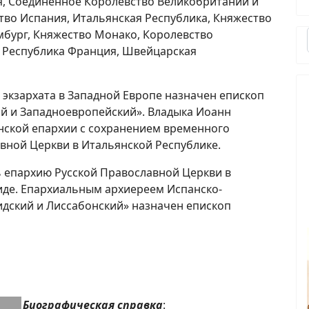
я, Соединенное Королевство Великобритании и
тво Испания, Итальянская Республика, Княжество
мбург, Княжество Монако, Королевство
, Республика Франция, Швейцарская
экзархата в Западной Европе назначен епископ
ий и Западноевропейский». Владыка Иоанн
нской епархии с сохранением временного
вной Церкви в Итальянской Республике.
 епархию Русской Православной Церкви в
иде. Епархиальным архиереем Испанско-
идский и Лиссабонский» назначен епископ
Биографическая справка
: