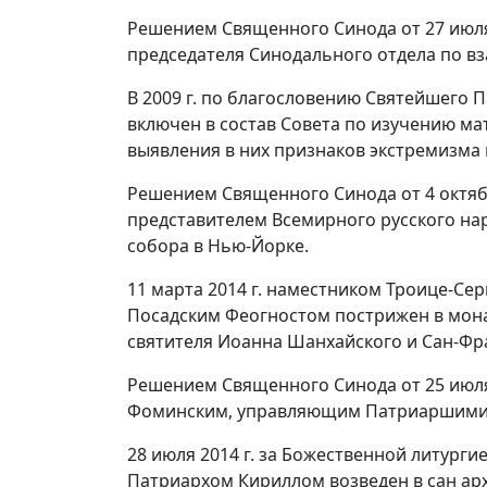
Решением Священного Синода от 27 июля 
председателя Синодального отдела по в
В 2009 г. по благословению Святейшего 
включен в состав Совета по изучению м
выявления в них признаков экстремизма
Решением Священного Синода от 4 октябр
представителем Всемирного русского на
собора в Нью-Йорке.
11 марта 2014 г. наместником Троице-Се
Посадским Феогностом пострижен в мон
святителя Иоанна Шанхайского и Сан-Фр
Решением Священного Синода от 25 июля 
Фоминским, управляющим Патриаршими
28 июля 2014 г. за Божественной литург
Патриархом Кириллом возведен в сан ар