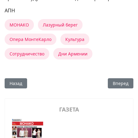
АПН
МОНАКО
Лазурный берег
Опера МонтеКарло
Культура
Сотрудничество
Дни Армении
Предыдущий: TATTOO SOSPIR
Следующий:
Назад
Вперед
ГАЗЕТА