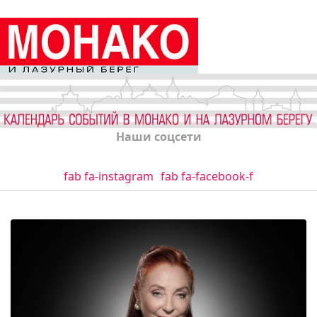
Наши соцсети
fab fa-instagram
fab fa-facebook-f