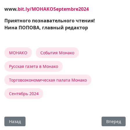
www.
bit.ly/MOHAKOSeptembre2024
Приятного познавательного чтения!
Нина ПОПОВА, главный редактор
МОНАКО
События Монако
Русская газета в Монако
Торговоэкономическая палата Монако
Сентябрь 2024
Предыдущий: О культурном наследии
Следующий:
Назад
Вперед