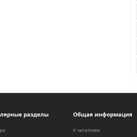
лярные разделы
Общая информация
ура
К читателям