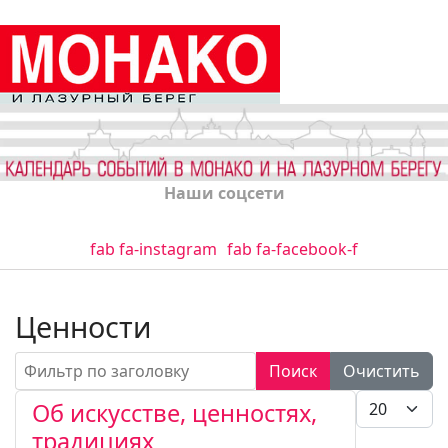
Наши соцсети
fab fa-instagram
fab fa-facebook-f
Ценности
Фильтр по заголовку
Поиск
Очистить
Кол-во стро
Об искусстве, ценностях,
традициях