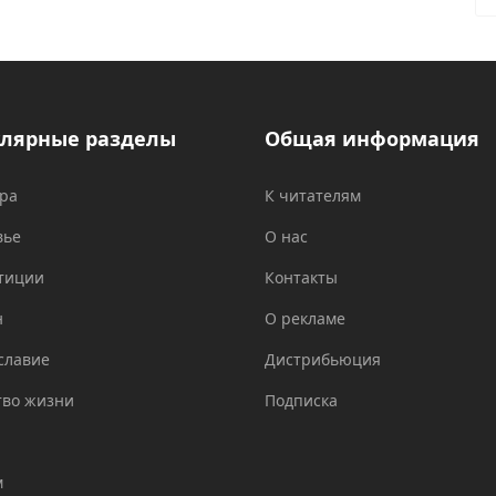
лярные разделы
Общая информация
ура
К читателям
вье
О нас
тиции
Контакты
н
О рекламе
славие
Дистрибьюция
тво жизни
Подписка
м