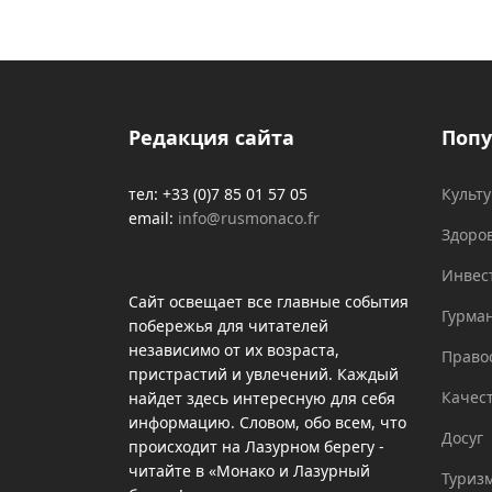
Редакция сайта
Попу
тел: +33 (0)7 85 01 57 05
Культ
email:
info@rusmonaco.fr
Здоро
Инвес
Сайт освещает все главные события
Гурма
побережья для читателей
независимо от их возраста,
Право
пристрастий и увлечений. Каждый
Качес
найдет здесь интересную для себя
информацию. Словом, обо всем, что
Досуг
происходит на Лазурном берегу -
читайте в «Монако и Лазурный
Туриз