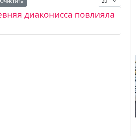
Очистить
ревняя диаконисса повлияла