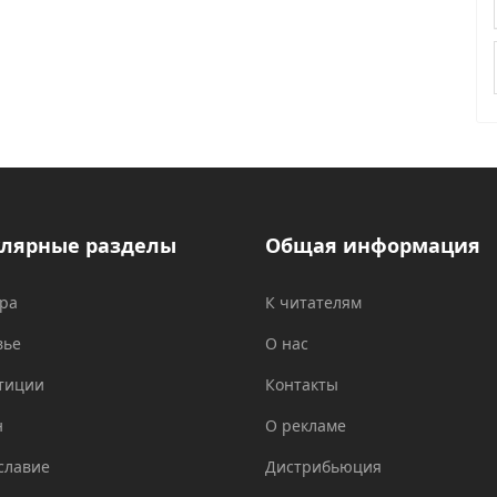
лярные разделы
Общая информация
ура
К читателям
вье
О нас
тиции
Контакты
н
О рекламе
славие
Дистрибьюция