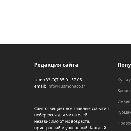
Редакция сайта
Попу
тел: +33 (0)7 85 01 57 05
Культ
email:
info@rusmonaco.fr
Здоро
Инвес
Сайт освещает все главные события
Гурма
побережья для читателей
независимо от их возраста,
Право
пристрастий и увлечений. Каждый