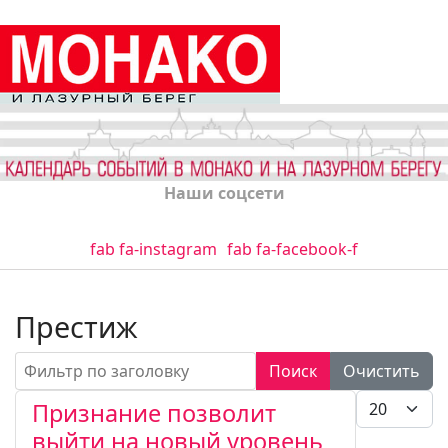
Наши соцсети
fab fa-instagram
fab fa-facebook-f
Престиж
Фильтр по заголовку
Поиск
Очистить
Кол-во стро
Признание позволит
выйти на новый уровень