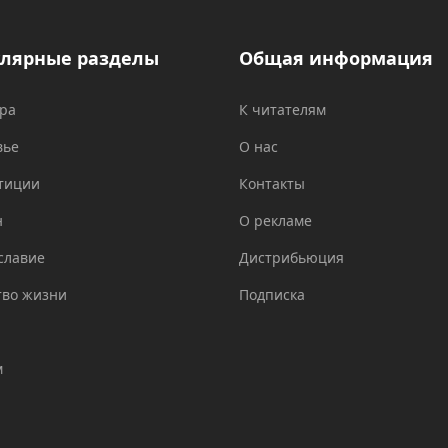
лярные разделы
Общая информация
ура
К читателям
вье
О нас
тиции
Контакты
н
О рекламе
славие
Дистрибьюция
тво жизни
Подписка
м