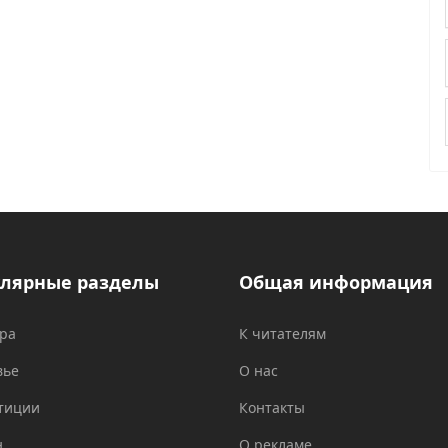
лярные разделы
Общая информация
ура
К читателям
вье
О нас
тиции
Контакты
н
О рекламе