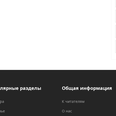
лярные разделы
Общая информация
ура
К читателям
вье
О нас