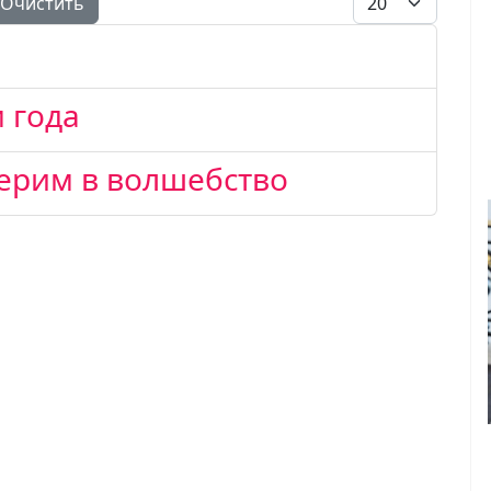
Очистить
 года
верим в волшебство