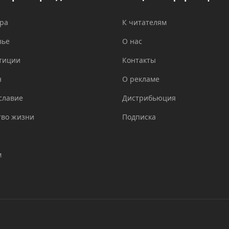
ура
К читателям
вье
О нас
тиции
Контакты
н
О рекламе
славие
Дистрибьюция
тво жизни
Подписка
м