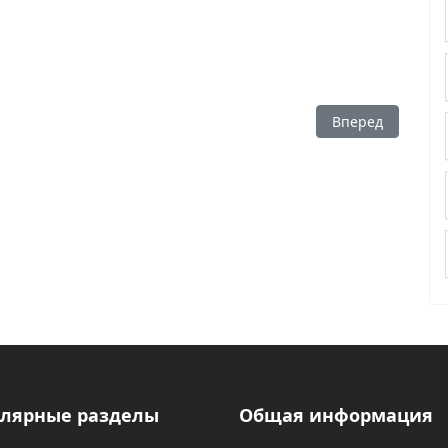
Следующий: Кале
Вперед
лярные разделы
Общая информация