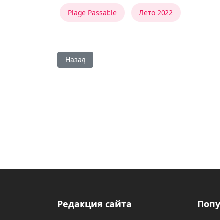
Plage Passable
Лето 2022
Предыдущий: Новинки сентября
Назад
Редакция сайта
Попу