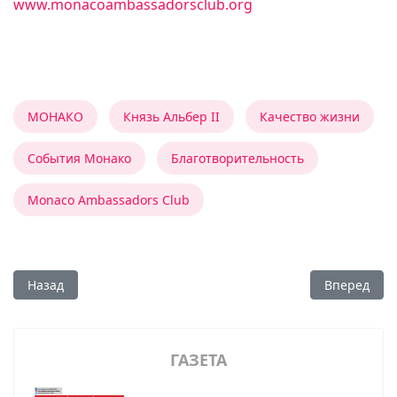
www.monacoambassadorsclub.org
МОНАКО
Князь Альбер II
Качество жизни
События Монако
Благотворительность
Monaco Ambassadors Club
Предыдущий: Со вкусом и любовью
Следующий:
Назад
Вперед
ГАЗЕТА