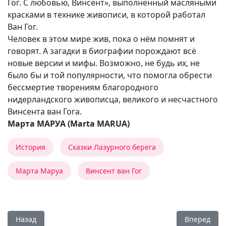
Гог. С любовью, Винсент», выполненный масляными
красками в технике живописи, в которой работал
Ван Гог.
Человек в этом мире жив, пока о нём помнят и
говорят. А загадки в биографии порождают всё
новые версии и мифы. Возможно, не будь их, не
было бы и той популярности, что помогла обрести
бессмертие творениям благородного
нидерландского живописца, великого и несчастного
Винсента ван Гога.
Марта МАРУА (Marta MARUA)
История
Сказки Лазурного берега
Марта Маруа
Винсент ван Гог
Предыдущий: Оранжевые прогулки по Провансу
Следующий:
Назад
Вперед