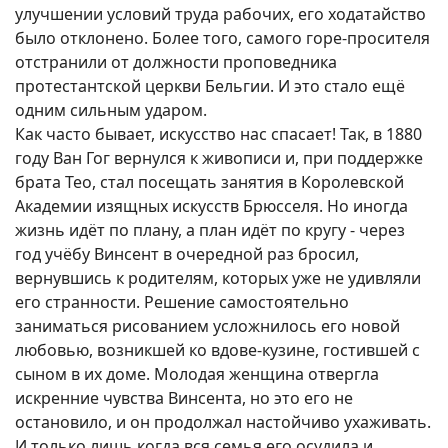
улучшении условий труда рабочих, его ходатайство
было отклонено. Более того, самого горе-просителя
отстранили от должности проповедника
протестантской церкви Бельгии. И это стало ещё
одним сильным ударом.
Как часто бывает, искусство нас спасает! Так, в 1880
году Ван Гог вернулся к живописи и, при поддержке
брата Тео, стал посещать занятия в Королевской
Академии изящных искусств Брюсселя. Но иногда
жизнь идёт по плану, а план идёт по кругу - через
год учёбу Винсент в очередной раз бросил,
вернувшись к родителям, которых уже не удивляли
его странности. Решение самостоятельно
заниматься рисованием усложнилось его новой
любовью, возникшей ко вдове-кузине, гостившей с
сыном в их доме. Молодая женщина отвергла
искренние чувства Винсента, но это его не
остановило, и он продолжал настойчиво ухаживать.
И только лишь когда вся семья его осудила и