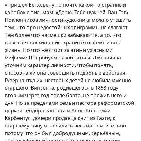
«Пришёл Бетховену по почте какой-то странный
коробок с письмом: «Дарю. Тебе нужней. Ван Гог».
Поклонников личности художника можно утешить
тем, что про недостойных эпиграммы не слагают.
Тем более что насмешки забываются, а то, что
вызывает восхищение, хранится в памяти всю
жизнь. Но что же стоит за этими ужасными
мифами? Попробуем разобраться. Для начала
уточним характер личности, чтобы понять,
способна ли она совершить подобные действия.
Гувернантка их шестерых детей не любила именно
старшего, Винсента, родившегося в 1853 году
вторым через год после брата, не прожившего и
дня. Но за пределами семьи пастора реформатской
церкви Теодора ван Гога и Анны Корнелии
Карбентус, дочери продавца книг из Гааги, к
старшему сыну относились весьма почтительно,
потому что он был добродушным, серьёзным,
дружелюбным и сострадательным мальчиком.