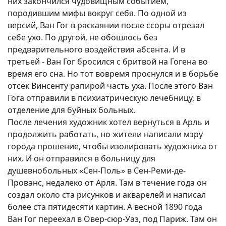
них закончился чудовищным событием,
породившим мифы вокруг себя. По одной из
версий, Ван Гог в раскаянии после ссоры отрезал
себе ухо. По другой, не обошлось без
предварительного воздействия абсента. И в
третьей - Ван Гог бросился с бритвой на Гогена во
время его сна. Но тот вовремя проснулся и в борьбе
отсёк Винсенту рапирой часть уха. После этого Ван
Гога отправили в психиатрическую лечебницу, в
отделение для буйных больных.
После лечения художник хотел вернуться в Арль и
продолжить работать, но жители написали мэру
города прошение, чтобы изолировать художника от
них. И он отправился в больницу для
душевнобольных «Сен-Поль» в Сен-Реми-де-
Прованс, недалеко от Арля. Там в течение года он
создал около ста рисунков и акварелей и написал
более ста пятидесяти картин. А весной 1890 года
Ван Гог переехал в Овер-сюр-Уаз, под Париж. Там он