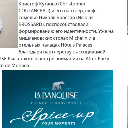
Кристоф Кутансо (Сhristopher
COUTANCEAU) и его партнёр, шеф-
сомелье Николя Броссар (Nicolas
BROSSARD), поспособствовали
формированию его идентичности. Уже на
мишленовских столах Michelin и в
отельных палацах Hôtels Palaces
благодаря партнёрству с ассоциацией
ISE была также в центре внимания на After Party
rum de Monaco.