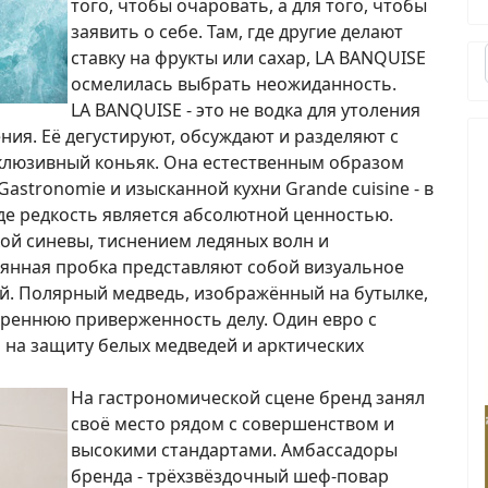
того, чтобы очаровать, а для того, чтобы
заявить о себе. Там, где другие делают
ставку на фрукты или сахар, LA BANQUISE
осмелилась выбрать неожиданность.
LA BANQUISE - это не водка для утоления
ния. Её дегустируют, обсуждают и разделяют с
ксклюзивный коньяк. Она естественным образом
stronomie и изысканной кухни Grande cuisine - в
 где редкость является абсолютной ценностью.
ой синевы, тиснением ледяных волн и
янная пробка представляют собой визуальное
кой. Полярный медведь, изображённый на бутылке,
скреннюю приверженность делу. Один евро с
 на защиту белых медведей и арктических
На гастрономической сцене бренд занял
своё место рядом с совершенством и
высокими стандартами. Амбассадоры
бренда - трёхзвёздочный шеф-повар