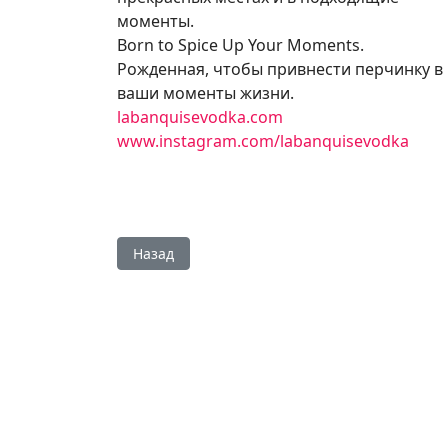
моменты.
Born to Spice Up Your Moments.
Рожденная, чтобы привнести перчинку в
ваши моменты жизни.
labanquisevodka.com
www.instagram.com/labanquisevodka
Предыдущий: Два настроения - один выбор в
Назад