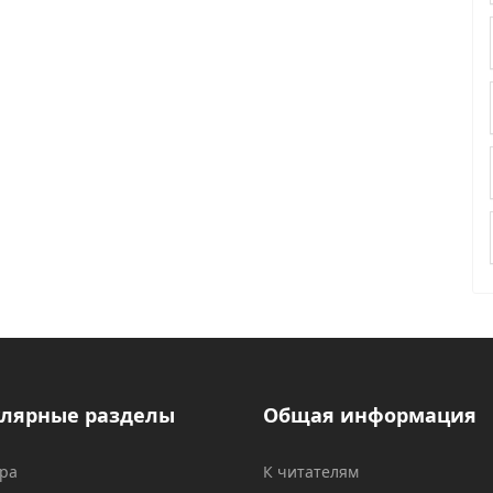
лярные разделы
Общая информация
ура
К читателям