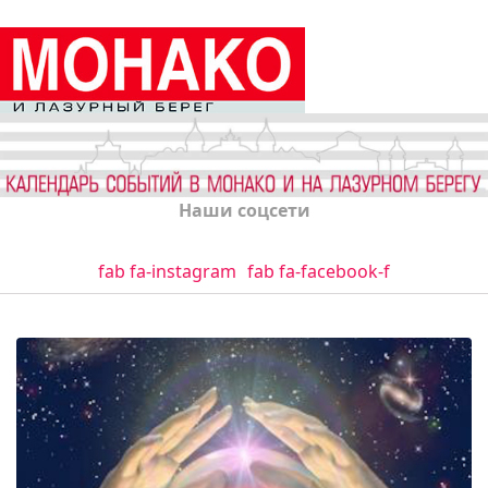
Наши соцсети
fab fa-instagram
fab fa-facebook-f