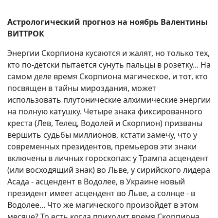
Астрологический прогноз на ноябрь Валентины
ВИТТРОК
Энергии Скорпиона кусаются и жалят, но только тех,
кто по-детски пытается сунуть пальцы в розетку... На
самом деле время Скорпиона магическое, и тот, кто
посвящен в тайны мироздания, может
использовать плутонические алхимические энергии
на полную катушку. Четыре знака фиксированного
креста (Лев, Телец, Водолей и Скорпион) призваны
вершить судьбы миллионов, кстати замечу, что у
современных президентов, премьеров эти знаки
включены в личных гороскопах: у Трампа асцендент
(или восходящий знак) во Льве, у сирийского лидера
Асада - асцендент в Водолее, в Украине новый
президент имеет асцендент во Льве, а солнце - в
Водолее... Что же магического произойдет в этом
месяце? То есть когда приходит время Скорпиона,