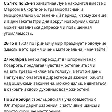
С 24-го по 26-е
транзитная Луна находится вместе с
Марсом в Скорпионе, травмоопасный и
эмоционально болезненный период, к тому же еще
и в дни Гекаты (три дня вокруг новолуния), когда
может навалиться депрессия и повышенная
утомляемость.
26-го
в 15:07 по Гринвичу мир празднует новолуние
(мысль в это время очень материальна) - мечтайте!
27 ноября
Венера переходит в чопорный знак
Козерога, предлагая чувствам остепениться и
начать трезво «включать голову», в этот же день
Нептун включается в директное движение, работа
над ошибками закончена, можно дальше двигаться
в открытии своих духовных возможностей!
По 28 ноября
стрельцовская Луна совместно с
Юпитером дарит озарения, счастливые шансы и
просто хорошее настроение.